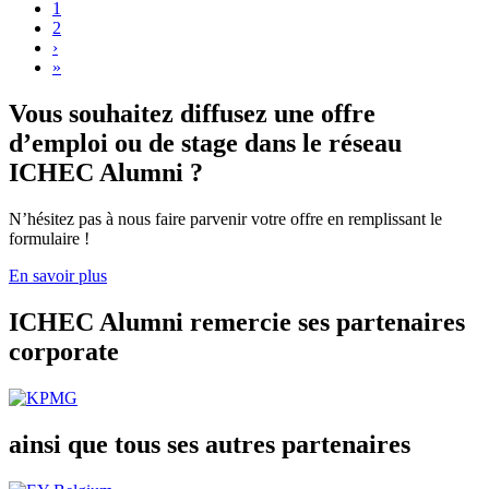
Page
1
Page
2
Pagination
Page
›
suivante
Dernière
»
page
Vous souhaitez diffusez une offre
d’emploi ou de stage dans le réseau
ICHEC Alumni ?
N’hésitez pas à nous faire parvenir votre offre en remplissant le
formulaire !
En savoir plus
ICHEC Alumni remercie ses partenaires
corporate
ainsi que tous ses autres partenaires