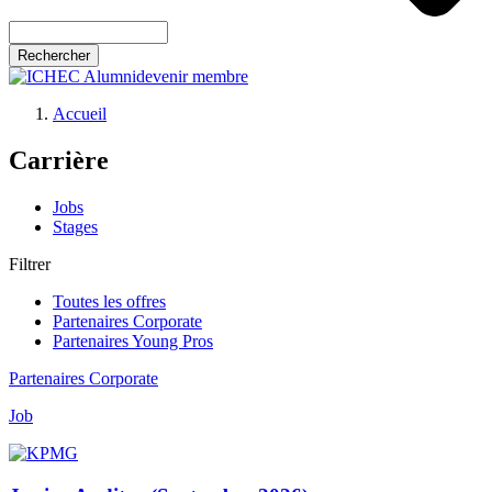
Rechercher
devenir membre
Accueil
Fil
Carrière
d'Ariane
Jobs
Stages
Filtrer
Toutes les offres
Partenaires Corporate
Partenaires Young Pros
Partenaires Corporate
Job