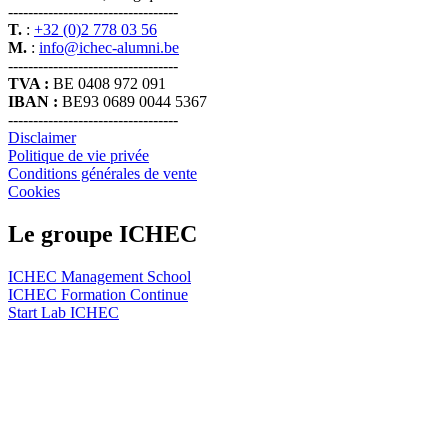
----------------------------------
T.
:
+32 (0)2 778 03 56
M.
:
info@ichec-alumni.be
----------------------------------
TVA :
BE 0408 972 091
IBAN :
BE93 0689 0044 5367
----------------------------------
Disclaimer
Politique de vie privée
Conditions générales de vente
Cookies
Le groupe ICHEC
ICHEC Management School
ICHEC Formation Continue
Start Lab ICHEC